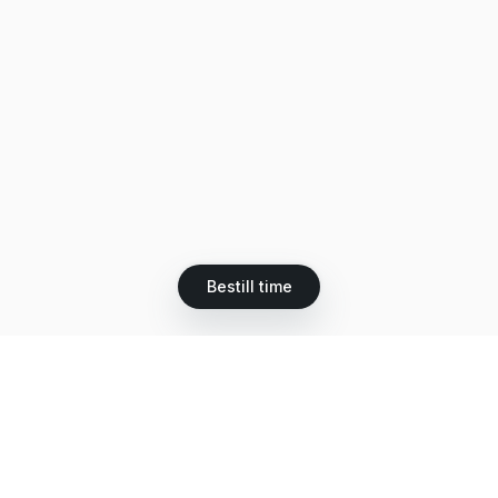
Bestill time
Let's grow together
Get more customers 24/7 with your free
branded Booking Page.