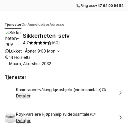
Ring oss
+47 64 00 94 54
Sikkerheten-selv
Tjenester
Om
Anmeldelser
Adresse
Sikkerheten-selv
4.7
(
60
)
Åpningstider
Lukket
·
Åpner
9:00
Mon
14 Holsletta
Maura, Akershus 2032
Tjenester
Bestill time
Kameraovervåking kjøpshjelp (videosamtale)
Detaljer
Bestill time
Røykvarslere kjøpshjelp (videosamtale)
Detaljer