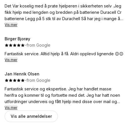
Det Var koselig med å prate hjelperen i sikkerheten selv .Jeg
fikk hjelp med lengden og bredden på batteriene Duracell Cr
batteriene Legg på 5 stk til av Durachell Så har jeg i mange år.
Mvhilsen Bjørn M Moen3183Horten
Vis mer
Birger Bjorøy
·
·
from Google
Fantastisk service. Alltid hjelp å få. Aldri opplevd lignende 😊😊
Vis mer
Jan Henrik Olsen
·
·
from Google
Fantastisk service og ekspertise. Jeg har handlet masse
herifra og kommer til og fortsette med det. Jeg har hatt noen
utfordringer underveis og fått hjelp med disse over mail og
telefon veldig kjapt.
Vis mer
Vis alle anmeldelser
Service og kunnskap skiller seg ut på en markant posetive
måte. Kan anbefale Sikkerheten - selv til alle.