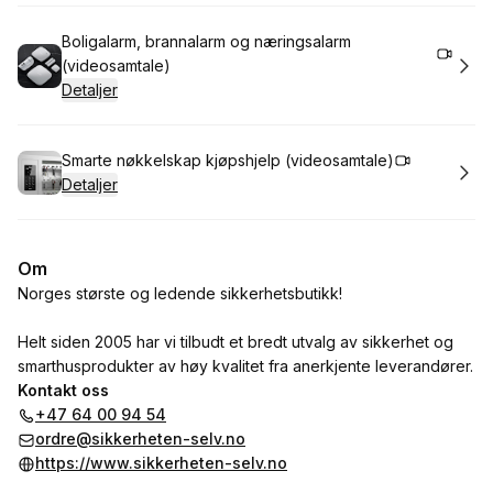
Bestill time
Boligalarm, brannalarm og næringsalarm
(videosamtale)
Detaljer
Bestill time
Smarte nøkkelskap kjøpshjelp (videosamtale)
Detaljer
Om
Norges største og ledende sikkerhetsbutikk!
Helt siden 2005 har vi tilbudt et bredt utvalg av sikkerhet og
smarthusprodukter av høy kvalitet fra anerkjente leverandører.
Kontakt oss
+47 64 00 94 54
ordre@sikkerheten-selv.no
https://www.sikkerheten-selv.no