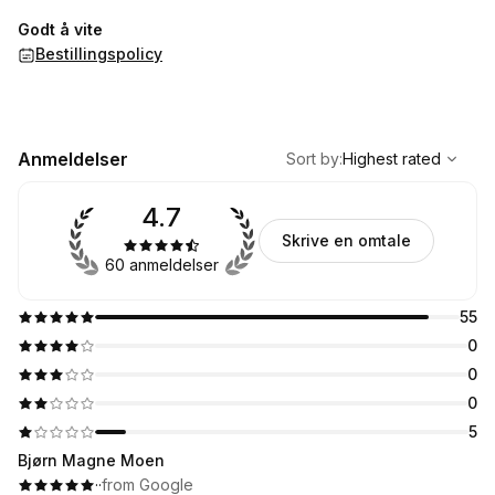
Godt å vite
Bestillingspolicy
,
Highest rated
Sort
Anmeldelser
Sort by
:
Highest rated
4.7
Skrive en omtale
60 anmeldelser
55
0
0
0
5
Bjørn Magne Moen
·
·
from Google